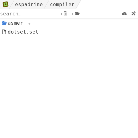
espadrine
compiler
+
+
asmer
dotset.set