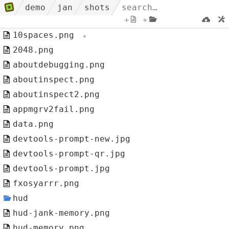
demo
jan
shots
+
+
10spaces.png
2048.png
aboutdebugging.png
aboutinspect.png
aboutinspect2.png
appmgrv2fail.png
data.png
devtools-prompt-new.jpg
devtools-prompt-qr.jpg
devtools-prompt.jpg
fxosyarrr.png
hud
hud-jank-memory.png
hud-memory.png