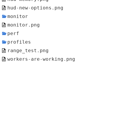
hud-new-options.png
monitor
monitor.png
perf
profiles
range_test.png
workers-are-working.png