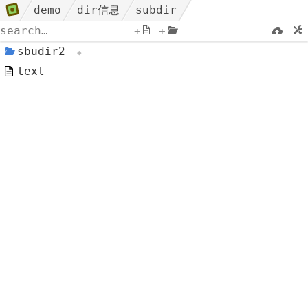
demo
dir信息
subdir
+
+
sbudir2
text