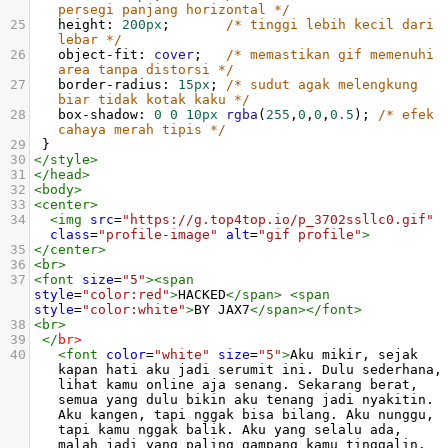
persegi panjang horizontal */
25
height
: 
200px
;       
/* tinggi lebih kecil dari 
lebar */
26
object-fit
: 
cover
;   
/* memastikan gif memenuhi 
area tanpa distorsi */
27
border-radius
: 
15px
; 
/* sudut agak melengkung 
biar tidak kotak kaku */
28
box-shadow
: 
0
0
10px
rgba
(
255
,
0
,
0
,
0.5
); 
/* efek 
cahaya merah tipis */
29
 }
30
</
style
>
31
</
head
>
32
<
body
>
33
<
center
>
34
<
img
src
=
"https://g.top4top.io/p_3702ssllc0.gif"
class
=
"profile-image"
alt
=
"gif profile"
>
35
</
center
>
36
<
br
>
37
<
font
size
=
"5"
><
span
style
=
"color:red"
>
HACKED
</
span
>
<
span
style
=
"color:white"
>
BY JAX7
</
span
></
font
>
38
<
br
>
39
</
br
>
40
<
font
color
=
"white"
size
=
"5"
>
Aku mikir, sejak 
kapan hati aku jadi serumit ini. Dulu sederhana, 
lihat kamu online aja senang. Sekarang berat, 
semua yang dulu bikin aku tenang jadi nyakitin. 
Aku kangen, tapi nggak bisa bilang. Aku nunggu, 
tapi kamu nggak balik. Aku yang selalu ada, 
malah jadi yang paling gampang kamu tinggalin.