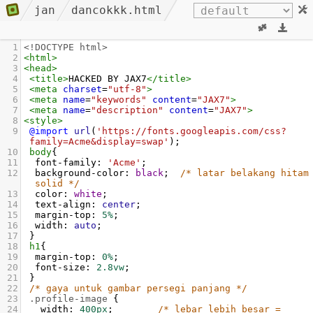
jan
dancokkk.html
1
<!DOCTYPE html>
2
<
html
>
3
<
head
>
4
<
title
>
HACKED BY JAX7
</
title
>
5
<
meta
charset
=
"utf-8"
>
6
<
meta
name
=
"keywords"
content
=
"JAX7"
>
7
<
meta
name
=
"description"
content
=
"JAX7"
>
8
<
style
>
9
@import
url
(
'https://fonts.googleapis.com/css?
family=Acme&display=swap'
);
10
body
{
11
font-family
: 
'Acme'
;
12
background-color
: 
black
;  
/* latar belakang hitam 
solid */
13
color
: 
white
;
14
text-align
: 
center
;
15
margin-top
: 
5%
;
16
width
: 
auto
;
17
 }
18
h1
{
19
margin-top
: 
0%
;
20
font-size
: 
2.8vw
;
21
 }
22
/* gaya untuk gambar persegi panjang */
23
.profile-image
 {
24
width
: 
400px
;        
/* lebar lebih besar = 