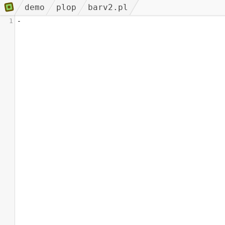
demo
plop
barv2.pl
1
-