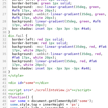
25
border-bottom
: 
green
1px
solid
;
26
background
: 
-moz-
linear-gradient
(
35deg
, 
green
, 
#af6
17px
, 
white
20px
);
27
background
: 
-webkit-
linear-gradient
(
35deg
, 
green
,
#af6
17px
, 
white
20px
);
28
background
: 
linear-gradient
(
35deg
, 
green
, 
#af6
17px
, 
white
20px
);
29
box-shadow
: 
inset
3px
-3px
3px
-3px
#4a0
;
30
}
31
div
.fail
 {
32
border-left
: 
red
2px
solid
;
33
border-bottom
: 
red
1px
solid
;
34
background
: 
-moz-
linear-gradient
(
35deg
, 
red
, 
#fa6
17px
, 
white
20px
);
35
background
: 
-webkit-
linear-gradient
(
35deg
, 
red
, 
#fa6
17px
, 
white
20px
);
36
background
: 
linear-gradient
(
35deg
, 
red
, 
#fa6
17px
, 
white
20px
);
37
box-shadow
: 
inset
3px
-3px
3px
-3px
#a40
;
38
}
39
</
style
>
40
41
<
div
id
=
"some"
></
div
>
42
43
<
script
src
=
"./scrollIntoView.js"
></
script
>
44
<
script
>
45
(
function
() {
46
var
some
=
document
.
getElementById
(
'some'
);
47
some
.
style
.
top
=
innerHeight
+
'px'
;