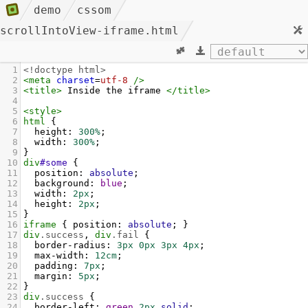
demo
cssom
scrollIntoView-iframe.html
1
<!doctype html>
2
<
meta
charset
=
utf-8
/>
3
<
title
>
 Inside the iframe 
</
title
>
4
5
<
style
>
6
html
 {
7
height
: 
300%
;
8
width
: 
300%
;
9
}
10
div
#some
 {
11
position
: 
absolute
;
12
background
: 
blue
;
13
width
: 
2px
;
14
height
: 
2px
;
15
}
16
iframe
 { 
position
: 
absolute
; }
17
div
.success
, 
div
.fail
 {
18
border-radius
: 
3px
0px
3px
4px
;
19
max-width
: 
12cm
;
20
padding
: 
7px
;
21
margin
: 
5px
;
22
}
23
div
.success
 {
24
border-left
: 
green
2px
solid
;