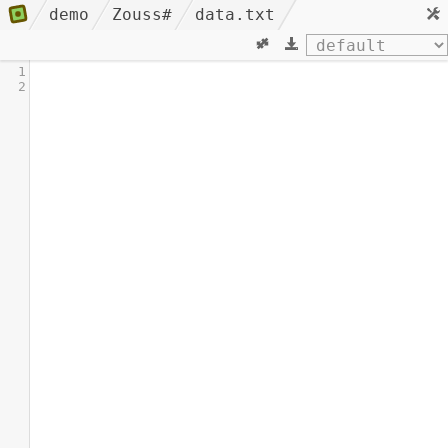
demo
Zouss#
data.txt
1
2