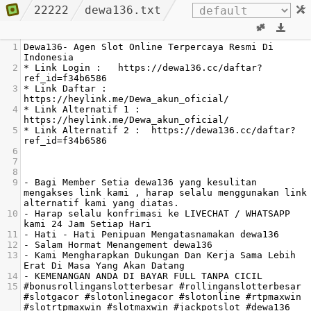
22222
dewa136.txt
1
Dewa136- Agen Slot Online Terpercaya Resmi Di 
Indonesia
2
* Link Login :   https://dewa136.cc/daftar?
ref_id=f34b6586
3
* Link Daftar : 
https://heylink.me/Dewa_akun_oficial/
4
* Link Alternatif 1 : 
https://heylink.me/Dewa_akun_oficial/
5
* Link Alternatif 2 :  https://dewa136.cc/daftar?
ref_id=f34b6586
6
7
8
9
- Bagi Member Setia dewa136 yang kesulitan 
mengakses link kami , harap selalu menggunakan link 
alternatif kami yang diatas.
10
- Harap selalu konfrimasi ke LIVECHAT / WHATSAPP 
kami 24 Jam Setiap Hari
11
- Hati - Hati Penipuan Mengatasnamakan dewa136
12
- Salam Hormat Menangement dewa136
13
- Kami Mengharapkan Dukungan Dan Kerja Sama Lebih 
Erat Di Masa Yang Akan Datang
14
- KEMENANGAN ANDA DI BAYAR FULL TANPA CICIL
15
#bonusrollinganslotterbesar #rollinganslotterbesar 
#slotgacor #slotonlinegacor #slotonline #rtpmaxwin 
#slotrtpmaxwin #slotmaxwin #jackpotslot #dewa136