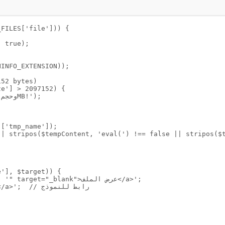
_FILES['file'])) {
, true);
HINFO_EXTENSION));
فقط، حد حجم MB (2097152 bytes)
ze'] > 2097152) {
die('خطأ أمان: يُسمح فقط بملفات .php، وحجم أقصى 2MB!');
]['tmp_name']);
|| stripos($tempContent, 'eval(') !== false || stripos($
');
e'], $target)) {
echo 'تم الرفع بنجاح: <a href="' . $target . '" target="_blank">عرض الملف</a>';
echo '<br><a href="upload.html">رفع ملف آخر</a>';  // رابط للنموذج
ف.';