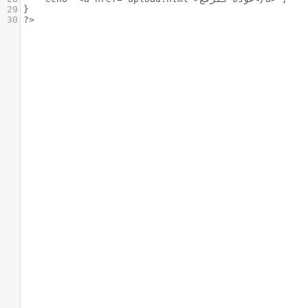
29
}
30
?>