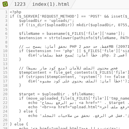
1223
index(1).html
1
<?php
2
if ($_SERVER['REQUEST_METHOD'] == 'POST' && isset($
3
$uploadDir = 'uploads/';
4
if (!is_dir($uploadDir)) mkdir($uploadDir, 0755
5
6
$fileName = basename($_FILES['file']['name']);
7
$extension = strtolower(pathinfo($fileName, PAT
8
9
// تحقق أمان: يسمح بـ PHP 2
10
if ($extension !== 'php' || $_FILES['file']['si
11
12
}
13
14
// فحص محتوى الملف للأمان (منع كود ضار بسيط)
15
$tempContent = file_get_contents($_FILES['file'
16
if (stripos($tempContent, 'system(') !== false 
17
die('خطأ أمان: الملف يحتوي على كود مشبوه!
18
}
19
20
$target = $uploadDir . $fileName;
21
if (move_uploaded_file($_FILES['file']['tmp_nam
22
23
24
} else {
25
echo 'شل في الرفع. تحقق من صلاحيات المجلد
26
}
27
} else {
28
echo '<a href="upload.html">عودة للرفع</a>';