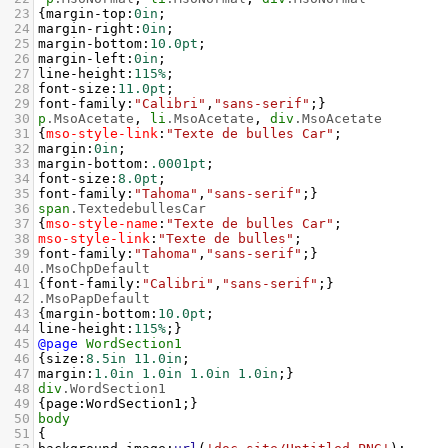
23
{
margin-top
:
0in
;
24
margin-right
:
0in
;
25
margin-bottom
:
10.0pt
;
26
margin-left
:
0in
;
27
line-height
:
115%
;
28
font-size
:
11.0pt
;
29
font-family
:
"Calibri"
,
"sans-serif"
;}
30
p
.MsoAcetate
, 
li
.MsoAcetate
, 
div
.MsoAcetate
31
{
mso-style-link
:
"Texte de bulles Car"
;
32
margin
:
0in
;
33
margin-bottom
:
.0001pt
;
34
font-size
:
8.0pt
;
35
font-family
:
"Tahoma"
,
"sans-serif"
;}
36
span
.TextedebullesCar
37
{
mso-style-name
:
"Texte de bulles Car"
;
38
mso-style-link
:
"Texte de bulles"
;
39
font-family
:
"Tahoma"
,
"sans-serif"
;}
40
.MsoChpDefault
41
{
font-family
:
"Calibri"
,
"sans-serif"
;}
42
.MsoPapDefault
43
{
margin-bottom
:
10.0pt
;
44
line-height
:
115%
;}
45
@page
WordSection1
46
{
size
:
8.5in
11.0in
;
47
margin
:
1.0in
1.0in
1.0in
1.0in
;}
48
div
.WordSection1
49
{
page
:
WordSection1
;}
50
body
51
{