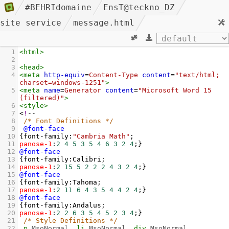
#BEHRIdomaine
EnsT@teckno_DZ
site service
message.html
1
<
html
>
2
3
<
head
>
4
<
meta
http-equiv
=
Content-Type
content
=
"text/html; 
charset=windows-1251"
>
5
<
meta
name
=
Generator
content
=
"Microsoft Word 15 
(filtered)"
>
6
<
style
>
7
<
!
--
8
/* Font Definitions */
9
@font-face
10
{
font-family
:
"Cambria Math"
;
11
panose-1
:
2
4
5
3
5
4
6
3
2
4
;}
12
@font-face
13
{
font-family
:
Calibri
;
14
panose-1
:
2
15
5
2
2
2
4
3
2
4
;}
15
@font-face
16
{
font-family
:
Tahoma
;
17
panose-1
:
2
11
6
4
3
5
4
4
2
4
;}
18
@font-face
19
{
font-family
:
Andalus
;
20
panose-1
:
2
2
6
3
5
4
5
2
3
4
;}
21
/* Style Definitions */
22
p
.MsoNormal
, 
li
.MsoNormal
, 
div
.MsoNormal